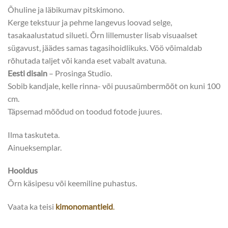
Õhuline ja läbikumav pitskimono.
Kerge tekstuur ja pehme langevus loovad selge,
tasakaalustatud silueti. Õrn lillemuster lisab visuaalset
sügavust, jäädes samas tagasihoidlikuks. Vöö võimaldab
rõhutada taljet või kanda eset vabalt avatuna.
Eesti disain
– Prosinga Studio.
Sobib kandjale, kelle rinna- või puusaümbermõõt on kuni 100
cm.
Täpsemad mõõdud on toodud fotode juures.
Ilma taskuteta.
Ainueksemplar.
Hooldus
Õrn käsipesu või keemiline puhastus.
Vaata ka teisi
kimonomantleid
.