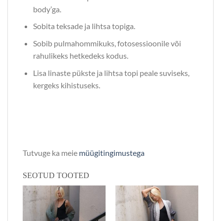
body’ga.
Sobita teksade ja lihtsa topiga.
Sobib pulmahommikuks, fotosessioonile või
rahulikeks hetkedeks kodus.
Lisa linaste pükste ja lihtsa topi peale suviseks,
kergeks kihistuseks.
Tutvuge ka meie
müügitingimustega
SEOTUD TOOTED